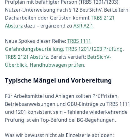
Prüfplan mit befähigter Person (TRBS 1201/1203),
Nutzer-Unterweisung nach § 12 BetrSichV. Bei Leitern,
Dacharbeiten oder Gerüsten kommt
TRBS 2121
Absturz
dazu – ergänzend zu
ASR A2.1
.
Neue Spokes dieser Reihe:
TRBS 1111
Gefährdungsbeurteilung
,
TRBS 1201/1203 Prüfung
,
TRBS 2121 Absturz
. Bereits vertieft:
BetrSichV-
Überblick
,
Handhubwagen prüfen
.
Typische Mängel und Vorbereitung
Für Arbeitsmittel und Anlagen sollten Prüffristen,
Betriebsanweisungen und GBU-Einträge zu TRBS 1111
und 1201 konsistent sein – fehlende wiederkehrende
Prüfung ist ein Top-Befund bei BG-Begehungen.
Was wir bewusst nicht als Einzelserie abtippen: